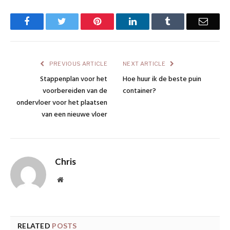
Facebook
Twitter
Pinterest
LinkedIn
Tumblr
Email
PREVIOUS ARTICLE
NEXT ARTICLE
Stappenplan voor het
Hoe huur ik de beste puin
voorbereiden van de
container?
ondervloer voor het plaatsen
van een nieuwe vloer
Chris
Website
RELATED
POSTS