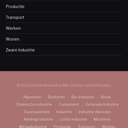
Productie
Transport
Werken
Wonen
Zware industrie
© 2023 pentairthermal.nl Alle rechten voorbehouden.
Algemeen
Bedrijven
Bio-industrie
Bouw
Chemische industrie
Consument
Defensie-industrie
Duurzaamheid
Industrie
Industrie diensten
Kledingindustrie
Lichte industrie
Machines
Metaalindustrie
Productie
Transport
Werken